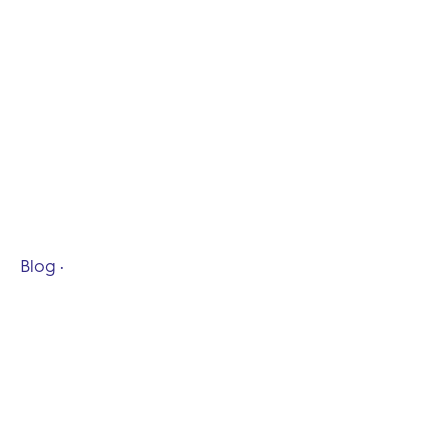
Blog
15 min de lecture
Décret BACS et GTB :
Une Opportunité pour
Réduire la
Consommation