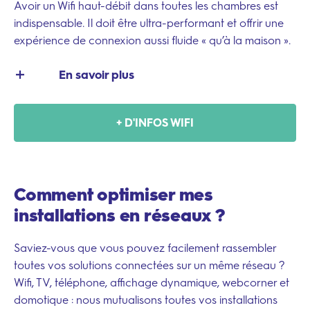
Avoir un Wifi haut-débit dans toutes les chambres est
indispensable. Il doit être ultra-performant et offrir une
expérience de connexion aussi fluide « qu’à la maison ».
En savoir plus
Depuis 30 ans à vos côtés, nous développons une
+ D'INFOS WIFI
solution Wifi reconnue qui offre une navigation fluide et
rapide pour tous et à toute heure. Nos ingénieurs
innovent continuellement pour vous fournir des
connexions parfaitement adaptées aux nouveaux
Comment optimiser
mes
usages, toujours plus gourmands en débit.
installations
en réseaux ?
Votre satisfaction est notre vecteur de développement.
Grâce à cette proximité et à notre progression
technologique assidue, nous équipons un hôtel français
Saviez-vous que vous pouvez facilement rassembler
sur 4 en Wifi, avec un taux de fidélité proche de 95%.
toutes vos solutions connectées sur un même réseau ?
Wifi, TV, téléphone, affichage dynamique, webcorner et
domotique : nous mutualisons toutes vos installations