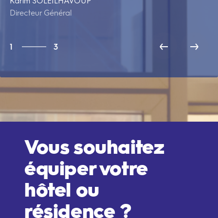
Karim SOLEILHAVOUP
Ma
Directeur Général
DS
3
1
3
2
3
1
Vous souhaitez
équiper votre
hôtel ou
résidence ?