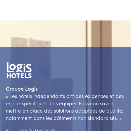
Groupe Logis
La
« Les hôtels indépendants ont des exigences et des
« 
ès
enjeux spécifiques. Les équipes Passman savent
de
mettre en place des solutions adaptées de qualité,
pa
a
notamment dans les bâtiments non standardisés. »
co