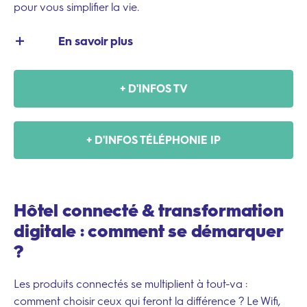
pour vous simplifier la vie.
En savoir plus
Vous disposez d’un seul réseau pour toutes vos
+ D'INFOS TV
solutions, monitoré à distance par un interlocuteur
unique. Ainsi, vous faites des économies et vous gagnez
du temps. Avec nous, qualité rime avec sérénité.
+ D'INFOS TÉLÉPHONIE IP
Depuis 30 ans, nous concevons des solutions
complémentaires et compatibles quelle que soit la
structure de votre établissement. Notre objectif ? Vous
faciliter la technologie. Aujourd’hui, nous sommes l’acteur
Hôtel connecté & transformation
du marché avec la plus large gamme de solutions
digitale : comment se démarquer
propriétaires.
?
Les produits connectés se multiplient à tout-va :
comment choisir
ceux qui feront la différence ? Le Wifi,