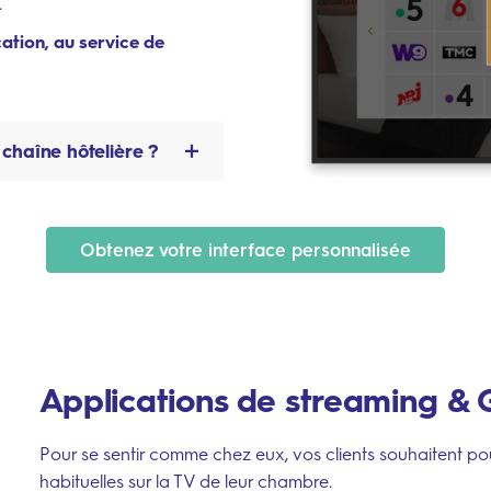
.
ation, au service de
chaîne hôtelière ?
s de manière ciblée à
issant à chaque
Obtenez votre interface personnalisée
s informations et services.
sages et mesurez les
ervices, allumage des
des chaînes.
vos contenus aux
Applications de streaming &
 l’ensemble de votre
Pour se sentir comme chez eux, vos clients souhaitent pou
habituelles sur la TV de leur chambre.