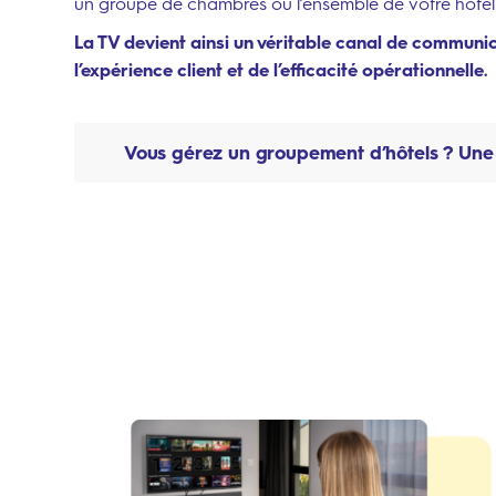
un groupe de chambres ou l’ensemble de votre hôtel
La TV devient ainsi un véritable canal de communic
l’expérience client et de l’efficacité opérationnelle.
Vous gérez un groupement d’hôtels ? Une 
Depuis notre solution cloud, diffusez vos contenu
l’échelle nationale, régionale ou locale, tout en la
établissement la possibilité de valoriser ses propre
Grâce à notre Dashboard en ligne, analysez les u
performances de votre TV hôtel : utilisation des s
écrans, consultation des contenus ou visionnage 
Optimisez ainsi votre communication, adaptez 
attentes de vos clients et gardez le contrôle sur
réseau.