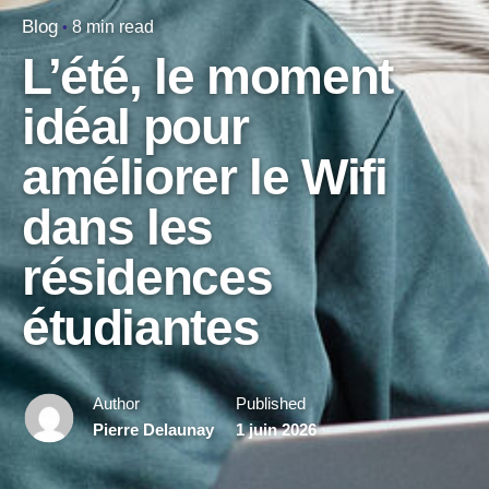
Blog
8 min read
L’été, le moment
idéal pour
améliorer le Wifi
dans les
résidences
étudiantes
Author
Published
Pierre Delaunay
1 juin 2026