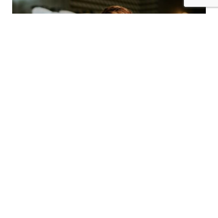
Blog
7 min read
Une expérience digitale
réussie à l’hôtel : les
éléments à ne pas