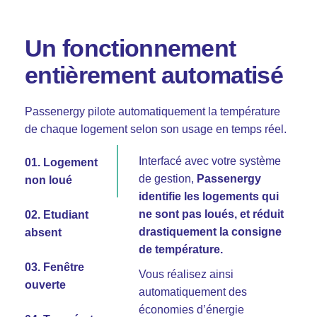
Un fonctionnement
entièrement automatisé
Fb.
Passenergy pilote automatiquement la température
–
Follow Us
de chaque logement selon son usage en temps réel.
Interfacé avec votre système
01. Logement
de gestion,
Passenergy
non loué
identifie les logements qui
encadre la
Passenergy
ne sont pas loués, et réduit
comprend si l’étudiant a
température maximum que
02. Etudiant
drastiquement la consigne
quitté son appartement.
peut régler l’étudiant sur
absent
de température.
son thermostat connecté
03. Fenêtre
Vous réalisez ainsi
ouverte
automatiquement des
économies d’énergie