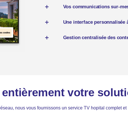
Vos communications sur-me
Vos informations pratiques sont diffusées 
Une interface personnalisée 
menus du jour, animations, horaires de
Votre interface
TV hopital est 100% per
Gestion centralisée des cont
l’image de votre hôpital.
Toutes les informations et les mises à jo
d’
ajuster facilement les contenus diffu
d’attente, sans avoir à vous déplacer.
entièrement votre soluti
e réseau, nous vous fournissons un service TV hopital comple
t
et 