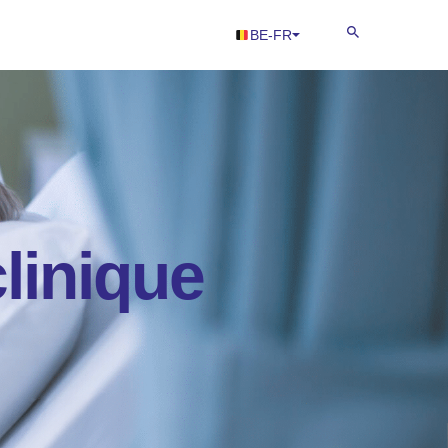
BE-FR
clinique