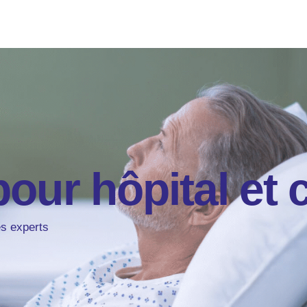
our hôpital et 
es experts