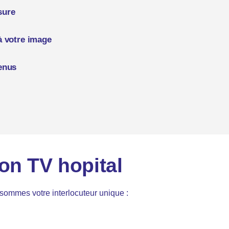
sure
directement sur la TV et modifiables en un clic :
à votre image
s visites
,
présentation des équipes
, etc.
sonnalisable
! Nos graphistes créent l’interface à
enus
ur peuvent être
gérées à distance
, vous permettant
sés sur les TV
dans les chambres ou les espaces
on TV hopital
sommes votre interlocuteur unique :