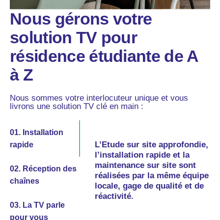
Nous gérons votre
solution TV pour
résidence étudiante de A
à Z
Nous sommes votre interlocuteur unique et vous
livrons une solution TV clé en main :
01. Installation
L’Etude sur site approfondie,
réception des
rapide
l’installation rapide et la
chaînes
maintenance sur site sont
02. Réception des
réalisées par la même équipe
chaînes
locale, gage de qualité et de
24h/24 7J/7
réactivité.
03. La TV parle
pour vous