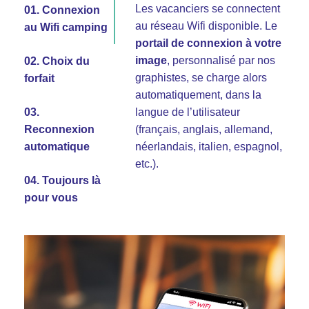
Les vacanciers se connectent
01. Connexion
au réseau Wifi disponible. Le
notre service
au Wifi camping
portail de connexion à votre
durant toute la durée de son
dédié vous accompagne
En accès
image
gratuit
séjour et dans tous les
, personnalisé par nos
02. Choix du
graphistes, se charge alors
espaces
forfait
automatiquement, dans la
03.
langue de l’utilisateur
Reconnexion
(français, anglais, allemand,
Vous souhaitez des cartes
automatique
néerlandais, italien, espagnol,
Ou bien en choisissant le
Wifi prépayées ? Profitez d’un
etc.).
forfait payant
contact privilégié, qui anticipe
04. Toujours là
les besoins pour la saison,
pour vous
personnalise vos cartes et
vous fait parvenir en moins de
24h la quantité et le type de
carte demandé.
Toujours
disponible pour
vous comme pour vos