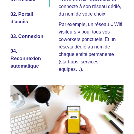
connecte à son réseau dédié,
durant toute
du nom de votre choix.
la durée de son bail ou de
02. Portail
sa visite
d’accès
Par exemple, un réseau « Wifi
visiteurs » pour tous vos
03. Connexion
coworkers ponctuels. Et un
réseau dédié au nom de
04.
chaque entité permanente
Pour vos coworkers
Reconnexion
(start-ups, services,
permanents et vos usages
automatique
équipes…).
pros :
connecté
sur leur propre réseau
dédié
travailler en réseau