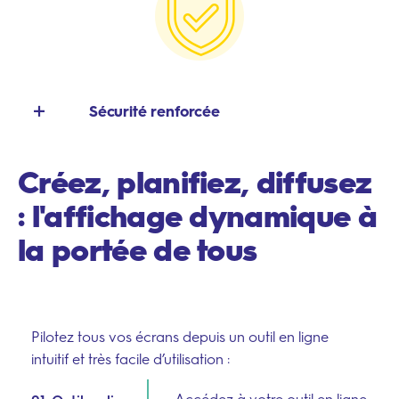
pour enrichir l’expérience de vos résidents.
Sécurité renforcée
En cas d’urgence (coupure d’eau, alerte météo…),
Créez, planifiez, diffusez
transmettez une alerte visuelle immédiate sur
l’ensemble de vos écrans.
: l'affichage dynamique à
–
la portée de tous
Suivez-nous sur
Pilotez tous vos écrans depuis un outil en ligne
intuitif et très facile d’utilisation :