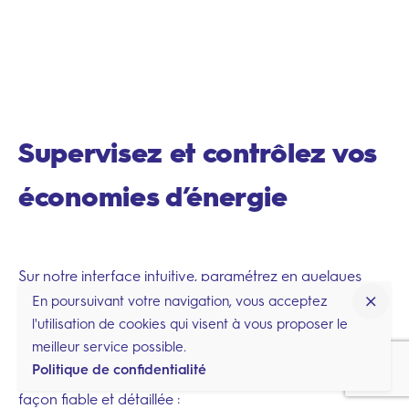
Supervisez et contrôlez vos
économies d’énergie
Sur notre interface intuitive, paramétrez en quelques
clics vos consignes de températures et
suivez les
En poursuivant votre navigation, vous acceptez
économies énergétiques
de votre bâtiment en temps
l'utilisation de cookies qui visent à vous proposer le
réel.
meilleur service possible.
Politique de confidentialité
Avec notre
outil de supervision complet
, visualisez de
façon fiable et détaillée :