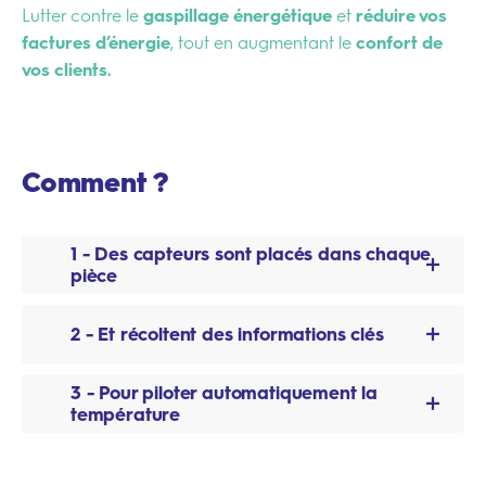
Lutter contre le
gaspillage énergétique
et
réduire vos
factures d’énergie
, tout en augmentant le
confort de
vos clients.
Comment ?
1 - Des capteurs sont placés dans chaque
pièce
Fruit de 5 ans de R&D, nous installons des capteurs
2 - Et récoltent des informations clés
robustes et discrets qui communiquent sans
câblage, en
Zigbee
:
3 - Pour piloter automatiquement la
La température ambiante, la présence active du
température
Capteur d’ouverture de porte et de fenêtre
client, une fenêtre ouverte… sont autant de
–
paramètres pris en compte pour
une régulation
Détecteur de mouvement
Les données remontées par les capteurs
thermique optimale
de vos espaces, en temps