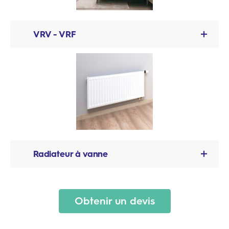
mouvements
, afin de réguler la température
lorsque la pièce est inoccupée.
VRV - VRF
Un
contrôleur général
est placé sur le système
centralisé.
Les
thermostats
existants en chambre sont
conservés et nous ajoutons un
détecteur de
présence
sans fil.
Radiateur à vanne
Nous avons développé une
tête thermostatique
connectée
en Zigbee qui permet de contrôler et
Obtenir un devis
de piloter la température des radiateurs à vanne
thermostatiques.