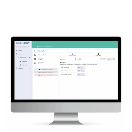
Nous plaçons également un
détecteur de
mouvements
pour savoir si la pièce est occupée
ou non.