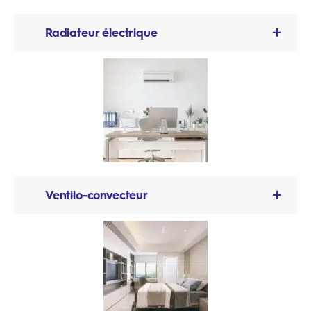
Radiateur électrique
Un
relais de puissance
est placé à l’arrière du
radiateur, qui permet de contrôler la température à
distance selon vos paramètres.
Un
détecteur de mouvements
est également
installé dans la pièce, afin de réguler la
température lorsque la pièce est inoccupée.
Ventilo-convecteur
Nous installons
un thermostat connecté
qui
remplace le thermostat existant, pour la mesure et
le
pilotage intelligent
de la température.
Ce thermostat intègre également un
détecteur de