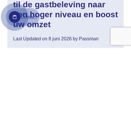
til de gastbeleving naar
een hoger niveau en boost
Contact
uw omzet
Last Updated on 8 juni 2026 by Passman