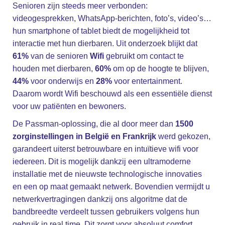
Senioren zijn steeds meer verbonden:
videogesprekken, WhatsApp-berichten, foto’s, video’s…
hun smartphone of tablet biedt de mogelijkheid tot
interactie met hun dierbaren. Uit onderzoek blijkt dat
61%
van de senioren
Wifi
gebruikt om contact te
houden met dierbaren,
60%
om op de hoogte te blijven,
44%
voor onderwijs en
28%
voor entertainment.
Daarom wordt Wifi beschouwd als een essentiële dienst
voor uw patiënten en bewoners.
De Passman-oplossing, die al door meer dan
1500
Fb.
zorginstellingen in België en Frankrijk
werd gekozen,
–
garandeert uiterst betrouwbare en intuïtieve wifi voor
Follow Us
iedereen. Dit is mogelijk dankzij een ultramoderne
installatie met de nieuwste technologische innovaties
en een op maat gemaakt netwerk. Bovendien vermijdt u
netwerkvertragingen dankzij ons algoritme dat de
bandbreedte verdeelt tussen gebruikers volgens hun
gebruik in real time. Dit zorgt voor absoluut comfort,