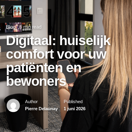
Blog
6 min read
Digitaal: huiselijk
comfort voor uw
patiënten en
bewoners
Author
Published
Pierre Delaunay
1 juni 2026