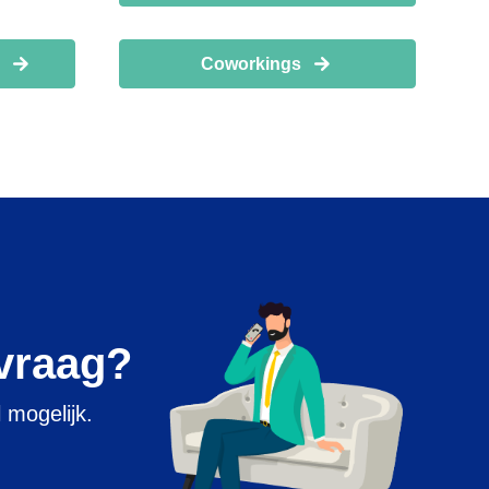
n
Coworkings
 vraag?
 mogelijk.