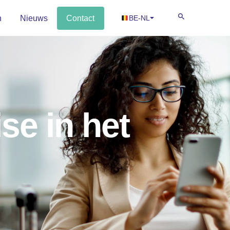
n
Nieuws
Contact
BE-NL
se in het