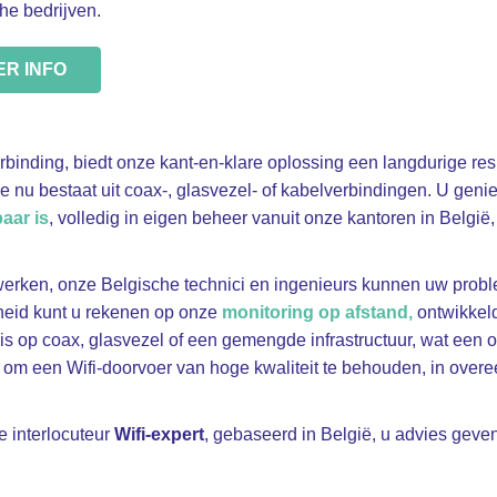
he bedrijven.
ER INFO
erbinding, biedt onze kant-en-klare oplossing een langdurige re
ze nu bestaat uit coax-, glasvezel- of kabelverbindingen. U geni
aar is
,
volledig in eigen beheer vanuit onze kantoren in België
rken, onze Belgische technici en ingenieurs kunnen uw problee
rheid kunt u rekenen op onze
monitoring op afstand,
ontwikkeld
s op coax, glasvezel of een gemengde infrastructuur, wat een o
s om een Wifi-doorvoer van hoge kwaliteit te behouden, in ove
e interlocuteur
Wifi-expert
, gebaseerd in België, u advies geven 