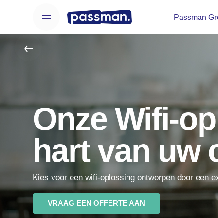
Skip
Passman Gr
to
content
Onze Wifi-opl
hart van uw c
Kies voor een wifi-oplossing ontworpen door een ex
VRAAG EEN OFFERTE AAN