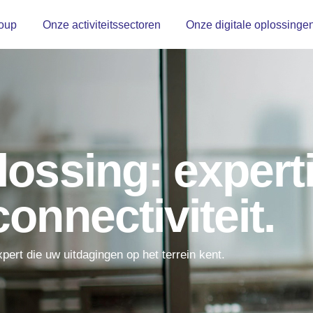
oup
Onze activiteitssectoren
Onze digitale oplossinge
ossing: experti
onnectiviteit.
pert die uw uitdagingen op het terrein kent.