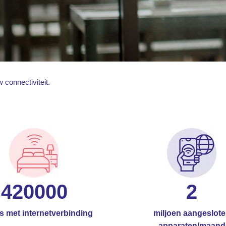
 connectiviteit.
420000
2
 met internetverbinding
miljoen aangeslot
apparaten/maand