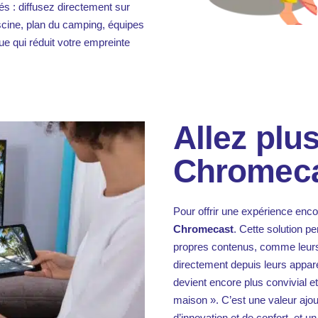
 : diffusez directement sur
iscine, plan du camping, équipes
que qui réduit votre empreinte
Allez plus
Chromeca
Pour offrir une expérience encor
Chromecast
. Cette solution p
propres contenus, comme leurs s
directement depuis leurs appa
devient encore plus convivial 
maison ». C’est une valeur ajo
d’innovation et de confort, et u