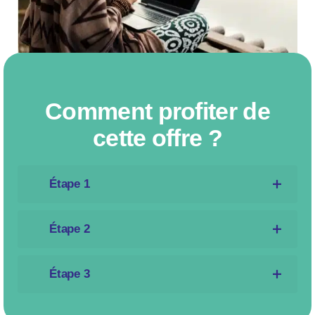
Comment profiter de
cette offre ?
Étape 1
Vérifier auprès d’Orange la
Étape 2
disponibilité de cette offre –>
VÉRIFIEZ VOTRE ADRESSE ICI
L’offre est bien disponible ? Alors
Étape 3
contactez-nous,
on s’occupe de tout !