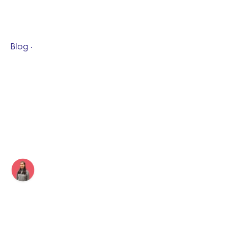
Blog
12 min de lecture
Staycation : comment
adapter son offre
hôtelière aux nouvelles
tendances ?
Auteur
Publié le
Déborah
5 novembre 2021