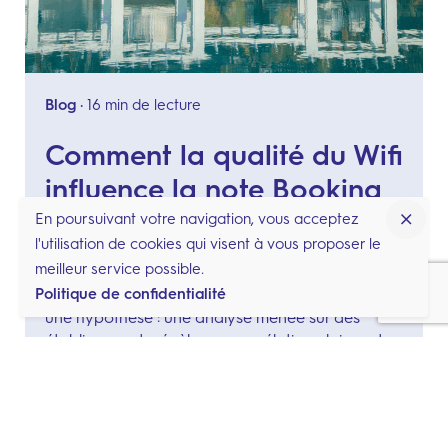
Blog
16 min de lecture
Comment la qualité du Wifi
influence la note Booking
de votre hôtel ?
En poursuivant votre navigation, vous acceptez
l'utilisation de cookies qui visent à vous proposer le
meilleur service possible.
Et si la qualité du Wifi influençait directement la
Politique de confidentialité
note de votre hôtel sur Booking ? Ce n’est plus
une hypothèse : une analyse menée sur des
établissements révèle une corrélation claire entre
performance du Wifi et satisfaction client.
Aujourd’hui, une connexion rapide et stable est
aussi essentielle qu’un bon lit ou un petit-déjeuner
copieux. Découvrez comment un bon réseau