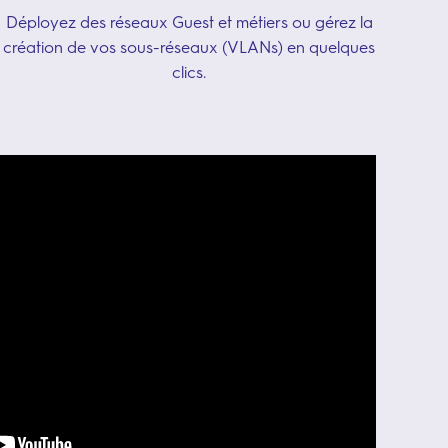
Déployez des réseaux Guest et métiers ou gérez la
création de vos sous-réseaux (VLANs) en quelques
clics.