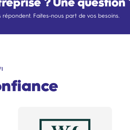
treprise ? Une question 
s répondent. Faites-nous part de vos besoins.
I
onfiance