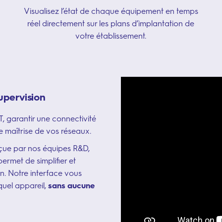
Visualisez l’état de chaque équipement en temps
réel directement sur les plans d’implantation de
votre établissement.
upervision
T, garantir une connectivité
te maîtrise de vos réseaux.
çue par nos équipes R&D,
ermet de simplifier et
n. Notre interface vous
quel appareil,
sans aucune