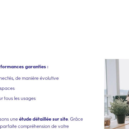
n
formances garanties :
nectés, de manière évolutive
espaces
ur tous les usages
isons une
étude détaillée sur site
pour qu’ils s’intègrent
. Grâce
 parfaite compréhension de votre
organisation
ipes sont réunies au siège à Lyon.
nos process