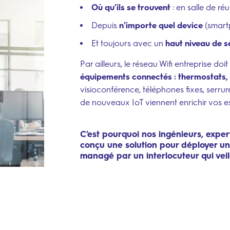
Où qu’ils se trouvent
: en salle de réun
Depuis
n’importe quel device
(smartp
Et toujours avec un
haut niveau de s
Par ailleurs, le réseau Wifi entreprise do
équipements connectés : thermostats,
visioconférence, téléphones fixes, serr
de nouveaux IoT viennent enrichir vos es
C’est pourquoi nos ingénieurs, expert
conçu une solution pour déployer un r
managé par un interlocuteur qui veill