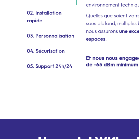
environnement technique,
éprouvés et à nos équ
02. Installation
Quelles que soient votr
rapide
sous plafond, multiples b
nous assurons
à distance
une exce
03. Personnalisation
espaces
.
04. Sécurisation
Et nous nous engageo
de -65 dBm minimum 
05. Support 24h/24