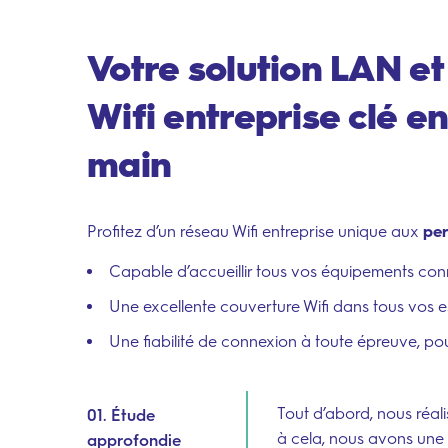
Votre solution LAN et
Wifi entreprise clé e
main
Profitez d’un réseau Wifi entreprise unique aux
per
Capable d’accueillir tous vos équipements con
Une excellente couverture Wifi dans tous vos 
Une fiabilité de connexion à toute épreuve, po
Tout d’abord, nous réal
01. Étude
à cela, nous avons une
parfaitement à votre 
toutes nos équ
approfondie