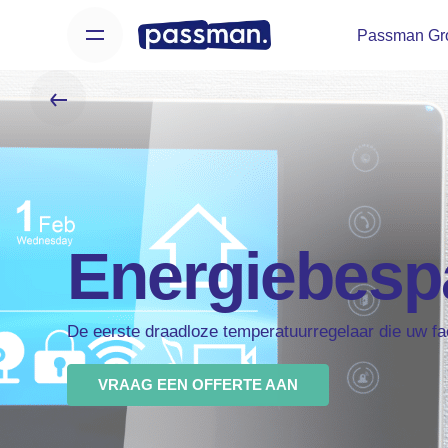
Skip
Passman Gr
to
content
Energiebespa
De eerste draadloze temperatuurregelaar die uw f
VRAAG EEN OFFERTE AAN