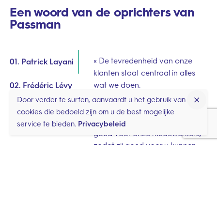
Een woord van de oprichters van
Passman
« De tevredenheid van onze
01. Patrick Layani
klanten staat centraal in alles
wat we doen.
02. Frédéric Lévy
Daarom zijn we ervan overtuigd
Door verder te surfen, aanvaardt u het gebruik van
dat de mens de sleutel is tot
cookies die bedoeld zijn om u de best mogelijke
duurzaam succes. We zorgen
service te bieden.
Privacybeleid
goed voor onze medewerkers,
zodat zij goed voor u kunnen
zorgen. En dat werpt zijn
vruchten af, met een
engagement en expertise die de
excellentie benaderen. Dankzij
ons lage personeelsverloop