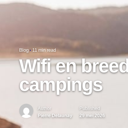
Blog
11 min read
Wifi en bree
campings
Author
Published
Pierre Delaunay
29 mei 2026