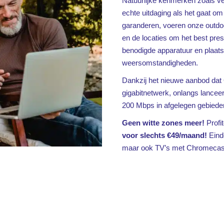
Natuurlijke kenmerken zoals ve
echte uitdaging als het gaat o
garanderen, voeren onze outdoor
en de locaties om het best pre
benodigde apparatuur en plaats
weersomstandigheden.
Dankzij het nieuwe aanbod dat 
gigabitnetwerk, onlangs lanceer
200 Mbps in afgelegen gebiede
Geen witte zones meer!
Profi
voor slechts €49/maand!
Einde
maar ook TV’s met Chromecast