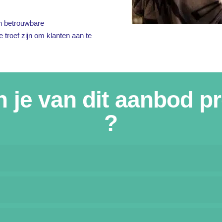
n betrouwbare
e troef zijn om klanten aan te
 je van dit aanbod pr
?
Orange of deze aanbieding beschikbaar is –>
C
S
ng beschikbaar?
Neem dan contact met ons op
en 