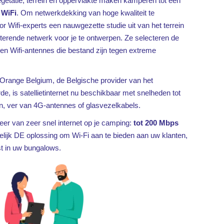
getatie, terrein en oppervlakte maken kamperen tot een
m
WiFi
. Om netwerkdekking van hoge kwaliteit te
 Wifi-experts een nauwgezette studie uit van het terrein
sterende netwerk voor je te ontwerpen. Ze selecteren de
en Wifi-antennes die bestand zijn tegen extreme
Orange Belgium, de Belgische provider van het
de, is satellietinternet nu beschikbaar met snelheden tot
n, ver van 4G-antennes of glasvezelkabels.
teer van zeer snel internet op je camping:
tot 200 Mbps
lijk DE oplossing om Wi-Fi aan te bieden aan uw klanten,
 in uw bungalows.