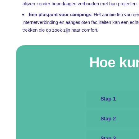
blijven zonder beperkingen verbonden met hun projecten.
Een pluspunt voor campings
: Het aanbieden van ee
internetverbinding en aangesloten faciliteiten kan een echt
trekken die op zoek zijn naar comfort.
Hoe kun
Stap 1
Controleer bij 
Stap 2
HIER UW ADRE
Is de aanbiedi
Stap 3