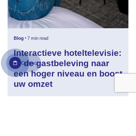
Blog
7 min read
Interactieve hoteltelevisiе:
til de gastbeleving naar
Contact
een hoger niveau en boost
uw omzet
Last Updated on 8 juni 2026 by Passman